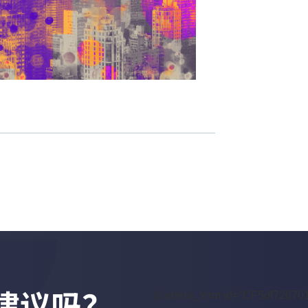
建议吗？
[caldera_form id="CF5df72070