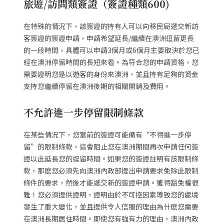
旅遊/訪問類簽證（簽證種類600)
在特殊的情況下，該簽證的持有人可以向移民局遞交新訪
客簽證的簽證申請，申請希望延長/繼續在澳洲逗留更長
的一段時間，具體可以申請3個月或6個月主要取決於您已
經在澳洲停留時間的長短來看。為符合您的申請資格，您
需要證明您是以遊客的身份來澳洲，並且持有足夠的資金
支持您繼續停留在澳洲後期的相關開銷及費用。
不允許進一步停留限制條款
在某些情況下，您當前的簽證可能備有“不得進一步停
留”的限制條款，這會阻止您在澳洲期間再次申請任何簽
證以此延長您的逗留時間。如果您的簽證註明有該限制條
款，那麽您必須先向澳洲內政部提出申請要求免除此限制
條件的要求，然後才能遞交新的簽證申請。獲得豁免權很
難！您必須提供證明，證明由於不可控因素導致您的處境
發生了重大變化，並且提供令人信服的理由為什麽您需要
在澳洲長期居住時間。即使您有強有力的理由，澳洲內政