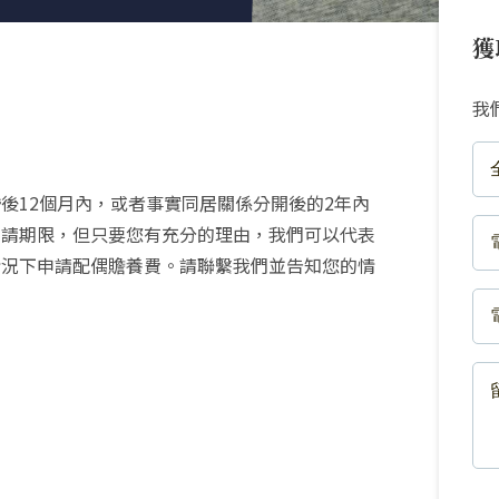
獲
我
FU
NA
後12個月內，或者事實同居關係分開後的2年內
(R
PH
申請期限，但只要您有充分的理由，我們可以代表
NU
情況下申請配偶贍養費。請聯繫我們並告知您的情
(R
EM
(R
ME
(R