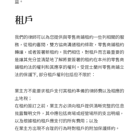
益。
租戶
我們的律師可以為您提供與零售商鋪租約一些列相關的服
務，從租約審閱，雙方協商溝通租約條款，零售商鋪租約
轉讓，或者簽署新租約。我們相信，對租戶而言最重要的
是讓其充分並清楚地了解將要簽署的租約在本州的零售商
鋪租約法的權利和其應享的權利。受昆士蘭州零售商鋪立
法的保護下, 部分租戶權利包括但不限於：
業主方不能要求租戶支付其租約準備的律師費以及相應的
土地稅；
在租約簽訂之前，業主方必須向租戶提供清晰完整的信息
批露聲明文件，其中應包括商場或經營場所的支出明細，
以及根據租約租戶應支付的所有費用；以及
在業主方出現不合理的行為時對租戶的附加保護條約。